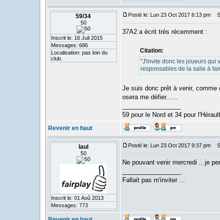
Posté le: Lun 23 Oct 2017 6:13 pm
Su
59/34
50
37A2 a écrit très récemment :
Inscrit le: 16 Juil 2015
Messages: 686
Citation:
Localisation: pas loin du
club.
"J'invite donc les joueurs qui v
responsables de la salle à fai
Je suis donc prêt à venir, comme d'
osera me défier......
_________________
59 pour le Nord et 34 pour l'Hérau
Revenir en haut
Posté le: Lun 23 Oct 2017 9:37 pm
Su
laul
50
Ne pouvant venir mercredi .. je pen
_________________
Fallait pas m'inviter ...
Inscrit le: 01 Aoû 2013
Messages: 773
Revenir en haut