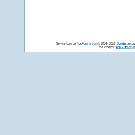
Service fourni par
VosForums.com
© 2004 - 2026 |
Signaler un conte
Traduction par :
phpBB-fr.com
|I