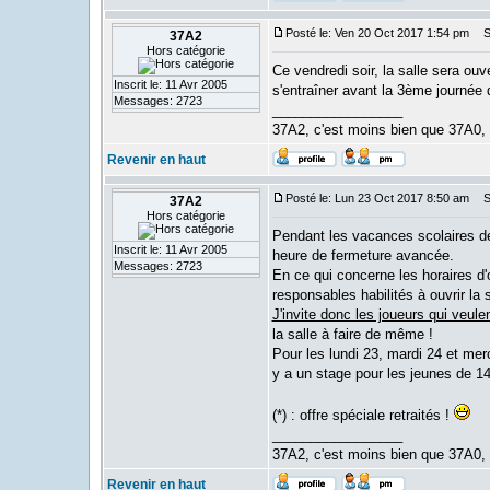
Posté le: Ven 20 Oct 2017 1:54 pm
Su
37A2
Hors catégorie
Ce vendredi soir, la salle sera ou
Inscrit le: 11 Avr 2005
s'entraîner avant la 3ème journée
Messages: 2723
_________________
37A2, c'est moins bien que 37A0,
Revenir en haut
Posté le: Lun 23 Oct 2017 8:50 am
Su
37A2
Hors catégorie
Pendant les vacances scolaires de 
Inscrit le: 11 Avr 2005
heure de fermeture avancée.
Messages: 2723
En ce qui concerne les horaires d'
responsables habilités à ouvrir la s
J'invite donc les joueurs qui veulen
la salle à faire de même !
Pour les lundi 23, mardi 24 et merc
y a un stage pour les jeunes de 1
(*) : offre spéciale retraités !
_________________
37A2, c'est moins bien que 37A0,
Revenir en haut