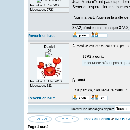
Jean-Marie n'étant pas dispo dema
Inscrit le: 11 Avr 2005
Senet et j'espère d'autres joueurs 
Messages: 2723
Pour ma part, j'ouvrirai la salle ce
_________________
37A2, c'est moins bien que 37A0,
Revenir en haut
Posté le: Ven 27 Oct 2017 4:36 pm
Su
Daniel
50
37A2 a écrit:
Jean-Marie n'étant pas dispo
j'y serai
Inscrit le: 10 Mar 2010
_________________
Messages: 611
Et à part ça, t'as reglé ta cotis' ?
Revenir en haut
Montrer les messages depuis:
Index du Forum
->
INFOS C
Page
1
sur
4