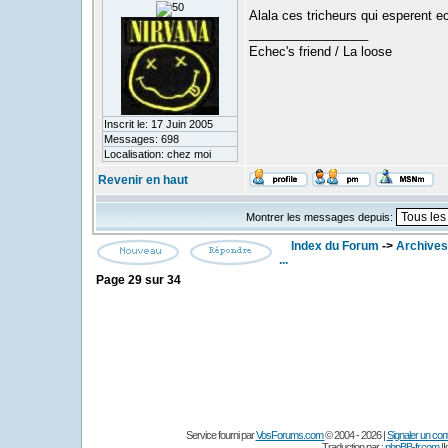
Alala ces tricheurs qui esperent ec
_________________
Echec's friend / La loose
Inscrit le: 17 Juin 2005
Messages: 698
Localisation: chez moi
Revenir en haut
Montrer les messages depuis:
Index du Forum
->
Archives
...
Page
29
sur
34
Service fourni par
VosForums.com
© 2004 - 2026 |
Signaler un conte
Traduction par :
phpBB-fr.com
|I