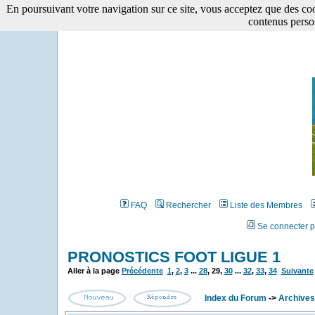
En poursuivant votre navigation sur ce site, vous acceptez que des cooki
contenus perso
FAQ
Rechercher
Liste des Membres
Se connecter p
PRONOSTICS FOOT LIGUE 1
Aller à la page
Précédente
1
,
2
,
3
...
28
,
29
,
30
...
32
,
33
,
34
Suivante
Index du Forum
->
Archives 