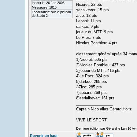
Inscrit le: 26 Jan 2005
Nicoret: 22 pts
Messages: 1815
serialkever: 15 pts
Localisation: sur le plateau
Zico: 12 pts
de Stade 2
Lebani: 11 pts
darkco: 9 pts
joueur du MTT: 9 pts
Le Pres: 7 pts
Nicolas Ponthieu: 4 pts
classement général après 34 man
1)Nicoret: 505 pts
2)Nicolas Ponthieu: 437 pts
3)joueur du MTT: 416 pts
4)Le Pres: 324 pts
5)darkco: 285 pts
-)Zico: 285 pts
7)Lebani: 269 pts
8)serialkever: 151 pts
_________________
Captain Nico alias Gérard Holtz
VIVE LE SPORT
Dernière édition par Gérard le Lun 10 Avr
Revenir en haut