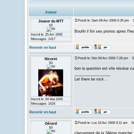
Auteur
Posté le: Sam 08 Avr 2006 5:35 pm
Su
Joueur du MTT
50
Bouhh il fini ses pronos apres l'he
Inscrit le: 25 Avr 2005
Messages: 1417
Revenir en haut
Posté le: Dim 09 Avr 2006 7:28 pm
Su
Nicoret
50
bon la question est vite résolue v
_________________
Let there be rock...
Inscrit le: 04 Mai 2005
Messages: 1626
Revenir en haut
Posté le: Lun 10 Avr 2006 9:11 am
Suj
Gérard
50
classement de la 34ème manche: